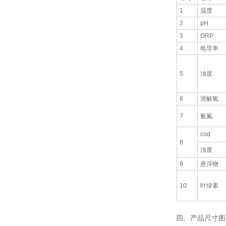
1
温度
2
pH
3
ORP
4
电导率
5
浊度
6
溶解氧
7
氨氮
cod
8
浊度
9
悬浮物
10
叶绿素
四、产品尺寸图