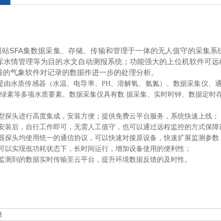
SFA
测站
集数据采集、存储、传输和管理于一体的无人值守的采集系
库水情管理等为目的水文自动测报系统；功能强大的上位机软件可远
善的气象软件对记录的数据作进一步的处理分析。
款浮标是由水质传感器（水温、电导率、PH、溶解氧、氨氮）、数据采集仪
叶绿素等多项水质要素。数据采集仪具有数 据采集、实时时钟、数据定时存储
类型探头进行高度集成，安装方便；提供免费云平台服务，系统快速上线；
备安装后，自行工作即可，无需人工值守，也可以通过远程监控的方式保障
感器探头均使用统一的通信协议，可以快速对接原设备，快速扩展监测参数
备可以实现低功耗状态下，长时间运行，增加设备使用的便利性；
备监测到的数据实时传输至云平台，提升环境数据反馈的及时性。
述