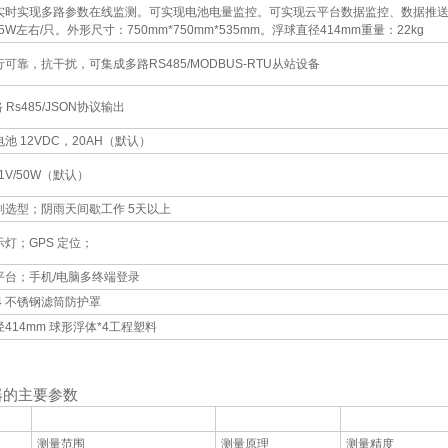
实时实现多路参数在线监测。可实现电池电量监控。可实现云平台数据监控、数据推送
25W左右/只。外形尺寸：750mm*750mm*535mm。浮球直径414mm重量：22kg
行可靠，抗干扰，可集成多路RS485/MODBUS-RTU从站设备
路 Rs485/JSON协议输出
池 12VDC，20AH（默认）
.1V/50W（默认）
制选型；阴雨天间歇工作 5天以上
示灯；GPS 定位；
平台；手机/电脑多终端登录
04 不锈钢滤筒防护罩
径414mm 球形浮体*4工程塑料
器的主要参数
测量范围
测量原理
测量精度