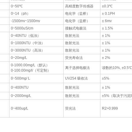
0~50℃
高精度数字传感器
±0.3℃
0~14（ph）
电化学（盐桥）
± 0.1PH
-1500mv~1500mv
电化学（盐桥）
± 6mv
0~5000uS/cm
接触式电极法
± 1.5%
0~40NTU（低浊）
散射光法
± 1%
0~1000NTU（中浊）
散射光法
± 1%
0~3000NTU（高浊）
散射光法
± 1%
0~20mg/L
荧光寿命法
± 2%
0-1000.00mg/L（默认）
离子选择电极法
读数的10%, ±0.5℃
0-100.00mg/l/（可定制）
0~500mg/ L
UV254 吸收法
±5%
0~400NTU
散射光法
± 1%
0~2000mg/L
散射光法
±5%（取决于污泥
0~400ug/L
荧光法
R2>0.999