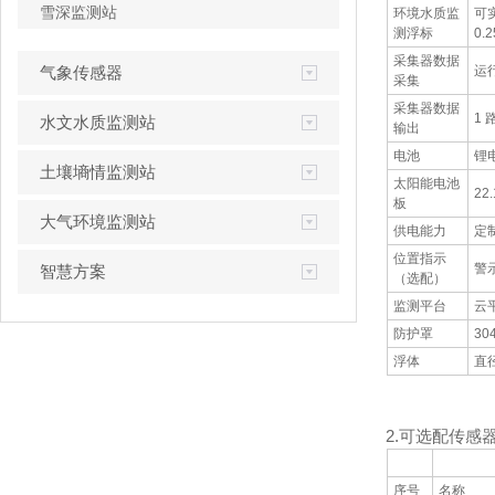
雪深监测站
环境水质监
可
测浮标
0.
采集器数据
气象传感器
运
采集
采集器数据
1 
水文水质监测站
输出
电池
锂电
土壤墒情监测站
太阳能电池
22
板
大气环境监测站
供电能力
定
位置指示
警
智慧方案
（选配）
监测平台
云
防护罩
3
浮体
直
2.
可选配传感
序号
名称