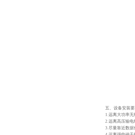
五、设备安装要
1.远离大功率
2.远离高压输
3.尽量靠近数
4.远离强电磁干