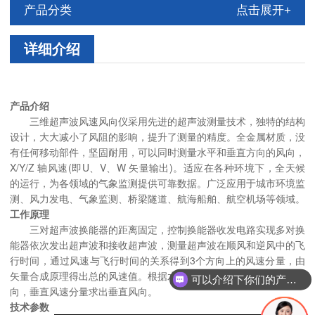
产品分类
点击展开+
详细介绍
产品介绍
三维超声波风速风向仪采用先进的超声波测量技术，独特的结构
设计，大大减小了风阻的影响，提升了测量的精度。全金属材质，没
有任何移动部件，坚固耐用，可以同时测量水平和垂直方向的风向，
X/Y/Z 轴风速(即U、V、W 矢量输出)。适应在各种环境下，全天候
的运行，为各领域的气象监测提供可靠数据。广泛应用于城市环境监
测、风力发电、气象监测、桥梁隧道、航海船舶、航空机场等领域。
工作原理
三对超声波换能器的距离固定，控制换能器收发电路实现多对换
能器依次发出超声波和接收超声波，测量超声波在顺风和逆风中的飞
行时间，通过风速与飞行时间的关系得到3个方向上的风速分量，由
矢量合成原理得出总的风速值。根据水平面内的风速分量求出水平风
可以介绍下你们的产品么？
向，垂直风速分量求出垂直风向。
技术参数