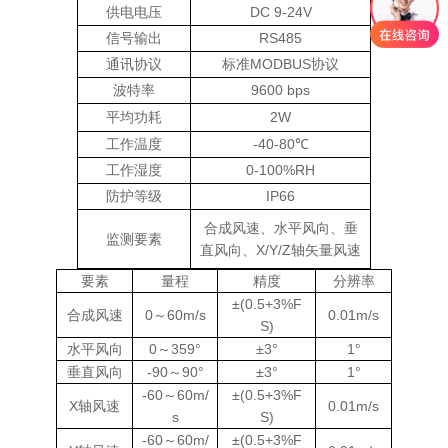
供电电压
DC 9-24V
信号输出
RS485
通讯协议
标准MODBUS协议
波特率
9600 bps
平均功耗
2W
工作温度
-40-80℃
工作湿度
0-100%RH
防护等级
IP66
合成风速、水平风向、垂
监测要素
直风向、X/Y/Z轴矢量风速
要素
量程
精度
分辨率
±(0.5+3%F
合成风速
0～60m/s
0.01m/s
S)
水平风向
0～359°
±3°
1°
垂直风向
-90～90°
±3°
1°
-60～60m/
±(0.5+3%F
X轴风速
0.01m/s
s
S)
-60～60m/
±(0.5+3%F