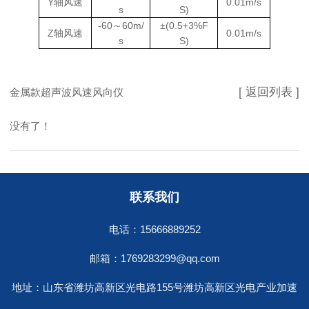
Y轴风速
0.01m/s
s
S)
-60～60m/
±(0.5+3%F
Z轴风速
0.01m/s
s
S)
[ 返回列表 ]
金属款超声波风速风向仪
没有了！
联系我们
电话：15666889252
邮箱：1769283299@qq.com
地址：山东省潍坊高新区光电路155号潍坊高新区光电产业加速